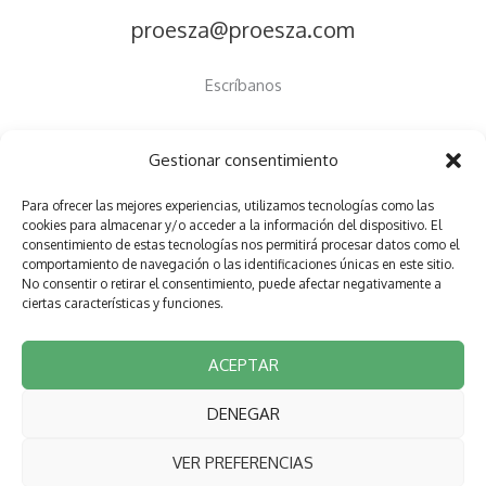
proesza@proesza.com
Escríbanos
Gestionar consentimiento
Para ofrecer las mejores experiencias, utilizamos tecnologías como las
Copyright © 2026 Proesza
cookies para almacenar y/o acceder a la información del dispositivo. El
consentimiento de estas tecnologías nos permitirá procesar datos como el
Política de privacidad
comportamiento de navegación o las identificaciones únicas en este sitio.
No consentir o retirar el consentimiento, puede afectar negativamente a
Política de cookies (UE)
ciertas características y funciones.
Declaración de accesibilidad
Aviso Legal
ACEPTAR
DENEGAR
Financiado por la Unión Europea NextGenerationEU
VER PREFERENCIAS