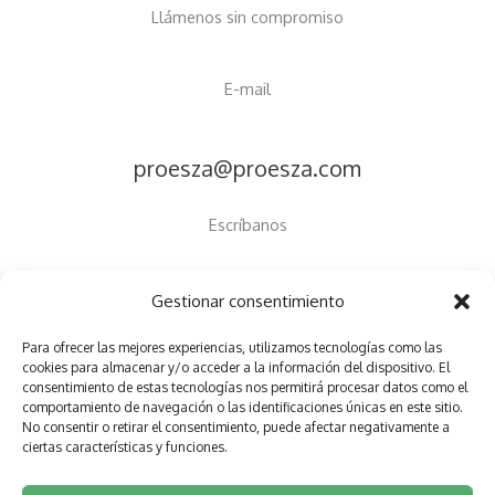
Llámenos sin compromiso
E-mail
proesza@proesza.com
Escríbanos
Gestionar consentimiento
Para ofrecer las mejores experiencias, utilizamos tecnologías como las
Copyright © 2026 Proesza
cookies para almacenar y/o acceder a la información del dispositivo. El
consentimiento de estas tecnologías nos permitirá procesar datos como el
Política de privacidad
comportamiento de navegación o las identificaciones únicas en este sitio.
No consentir o retirar el consentimiento, puede afectar negativamente a
Política de cookies (UE)
ciertas características y funciones.
Declaración de accesibilidad
Aviso Legal